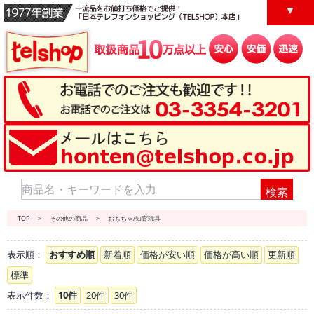
▼
送料について
お問い合わせ
カートを見る
マイページ
家電
キッチン
TOP
>
その他の商品
>
おもちゃ/知育玩具
表示順：
おすすめ順
新着順
価格が安い順
価格が高い順
更新順
標準
家具／インテリア
寝具
表示件数：
10件
20件
30件