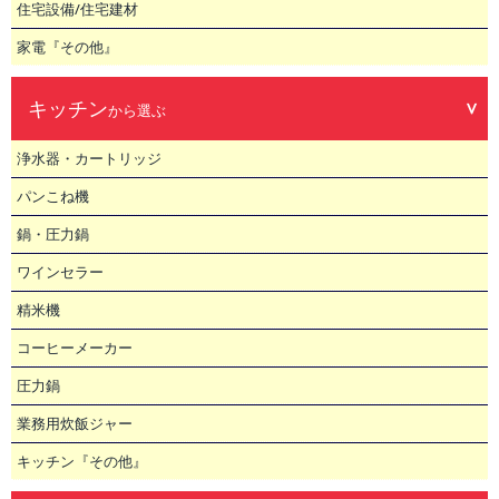
住宅設備/住宅建材
家電『その他』
キッチン
から選ぶ
浄水器・カートリッジ
パンこね機
鍋・圧力鍋
ワインセラー
精米機
コーヒーメーカー
圧力鍋
業務用炊飯ジャー
キッチン『その他』